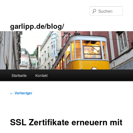
Zum
primären
Such
Inhalt
springen
garlipp.de/blog/
Hauptmenü
Startseite
Kontakt
Beitragsnavigation
←
Vorheriger
SSL Zertifikate erneuern mit