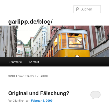
Zum
Zum
primären
sekundären
Such
Inhalt
Inhalt
springen
springen
garlipp.de/blog/
Hauptmenü
Startseite
Kontakt
SCHLAGWORTARCHIV:
AKKU
Original und Fälschung?
Veröffentlicht am
Februar 8, 2009