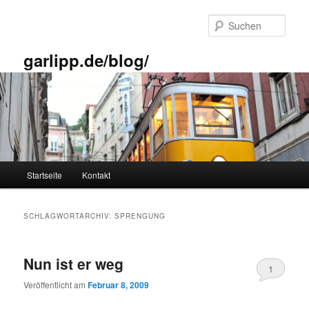
Zum
Zum
primären
sekundären
Such
Inhalt
Inhalt
springen
springen
garlipp.de/blog/
Hauptmenü
Startseite
Kontakt
SCHLAGWORTARCHIV:
SPRENGUNG
Nun ist er weg
1
Veröffentlicht am
Februar 8, 2009