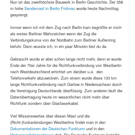
Nun ist das zweithöchste Bauwerk in Berlin Geschichte. Der 358
m hohe
Sendemast in Berlin Frohnau
wurde heute Nachmittag
gesprengt.
Immer wenn ich mit dem Zug nach Berlin kam begrüßte er mich
als erstes Berliner Wahrzeichen wenn der Zug die
Verbindungskurve von der Nordbahn zum Berliner Außenring
befuhr. Dann wusste ich, in ein paar Minuten bist du da.
Gebraucht wurde er aber schon lange nicht mehr, denn er wurde
Ende der 70er Jahre für die Richtfunkverbindung von Westberlin
nach Westdeutschland errichtet um darüber u.a. den
Telefonverkehr abzuwickeln. Zum einem wurde diese 133 km
lange Richtfunkverbindung nach Gartow in Niedersachsen durch
die Vereinigung Deutschlands überflüssig. Zum anderen läuft die
Datenübertragung heute im wesentlichen nicht mehr über
Richtfunk sondern über Glasfaserkabel.
Viel Wissenswertes über diesen Mast und die
(Richt-)funkanbindungen Westberlins findet man in den
Dokumentationen der Deutschen Funkturm
und in den
Hintergrundinformationen
dort. Die Deutsche Funkturm betreibt